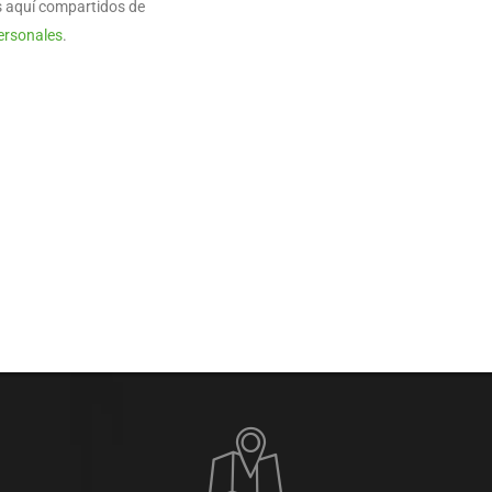
s aquí compartidos de
ersonales
.