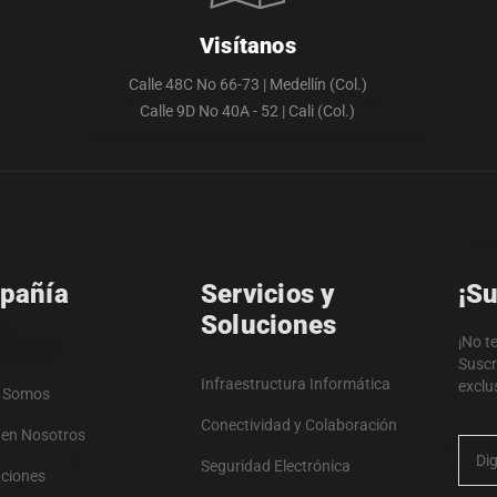
Visítanos
Calle 48C No 66-73 | Medellín (Col.)
Calle 9D No 40A - 52 | Cali (Col.)
pañía
Servicios y
¡Su
Soluciones
¡No t
Suscr
Infraestructura Informática
exclu
s Somos
Conectividad y Colaboración
 en Nosotros
Seguridad Electrónica
aciones