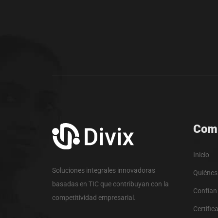
Com
Inicio
Soluciones integrales innovadoras
Quiéne
basadas en TIC que contribuyan con la
Confían
competitividad empresarial.
Certific