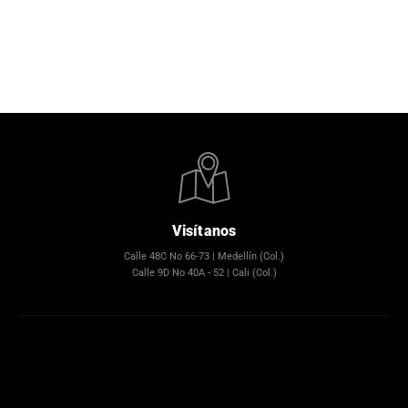
Visítanos
Calle 48C No 66-73 | Medellín (Col.)
Calle 9D No 40A - 52 | Cali (Col.)